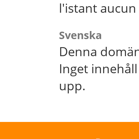
l'istant aucu
Svenska
Denna domän 
Inget innehål
upp.